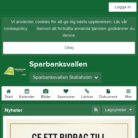
Logga in
Vi använder cookies för att ge dig bästa upplevelsen. Läs vår
cookiepolicy
här
. Genom att fortsätta använda tjänsten godkänner du
denna.
Okej
Sparbanksvallen
Sparbanksvallen Stallaholm
Start
Kalender
Bilder
Sponsorer
Länkar
Dokument
Mer
Nyheter
Lagnyheter