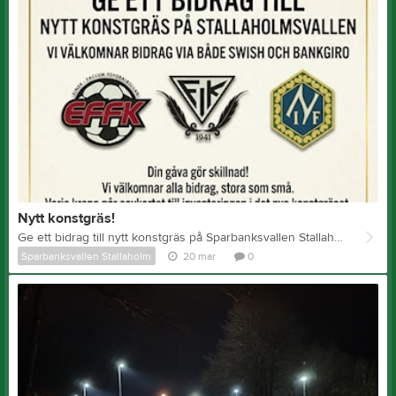
Nytt konstgräs!
Ge ett bidrag till nytt konstgräs på Sparbanksvallen Stallaholm Detta projekt drivs gemensamt av: EFFK, FIK, NIF Din gåva gör skillnad! Vi välkomnar alla bidrag, stora som små. Varje krona går oavkortat till investeringen i det nya konstgräset. Du väljer själv en frivillig summa som passar dig. Swish nummer: 123 345 31 56 Skriv ditt namn & ”konstgräs” som meddelande (så får du ditt namn på en skylt). eller Bankgiro: 710-7774
Sparbanksvallen Stallaholm
20 mar
0