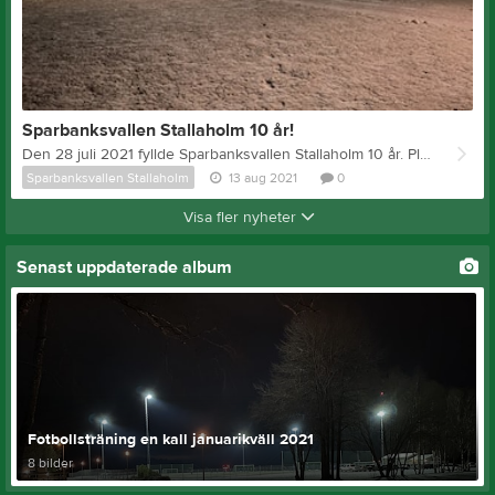
Sparbanksvallen Stallaholm 10 år!
Den 28 juli 2021 fyllde Sparbanksvallen Stallaholm 10 år. Planen invigdes den 28 juli 2011 i samband med Marknadsafton med ungdomsmatcher samt herrlagsmatch mellan Essunga och Vara kommunlag. Under våren 2012 färdigställdes förrådsbyggnaden med tillhörande kiosk och toalett. Elever vid bygglinjen vid Lagmansgymnasiet i Vara hjälpte till att färdigställa detta. Vid 1 års jubileet i juli 2012 spelades ungdomsmatcher för flickor samt damlagsmatch mellan Essunga och Grästorp kommunlag. Planen har varit flitigt uthyrd till både träningar och matcher under årens lopp. Främst under försäsongen av ägarklubbarna i kommunen men även av lag utifrån. 2018 spelades finalen i DM för herrlag på konstgräsplanen mellan IK Gauthiod – Norrby IF. Livslängden på konstgräset är ca 10 år och det kommer börja jobbas med planering av byte av konstgräset under hösten. Förhoppningsvis har vi nytt konstgräs på plats om 2–3 år. Vi har dock skött underhållet av planen bra under åren så den är fortfarande i bra skick. Vi vill passa på att tacka alla företag, privatpersoner och organisationer som hjälpt till att sponsra byggnationen på olika sätt. Se bilder från byggnationen, invigningen och 1 års jubileet här
Sparbanksvallen Stallaholm
13 aug 2021
0
Visa fler nyheter
Senast uppdaterade album
Fotbollsträning en kall januarikväll 2021
8 bilder